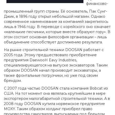
финансово-
промышленный групп страны. Её основатель, Пак Сунг-
Джик, в 1896 году открыл небольшой магазин. Однако
современное наименование за компанией закрепилось
лишь в 1946 году. В переводе с корейского оно означает
«маленькие песчинки, которые вместе образуют гору». В
этом состоит основная философия организации – лишь
объединение способствует достижению результата.
На рынке строительной техники DOOSAN работает с
2005 года. Этому предшествовало приобретение
предприятия DaewooH Eavy Industries,
специализирующегося на выпуске экскаваторов. Таким
образом DOOSAN начал производит экскаваторы, а
также фронтальные погрузчики, но уже под своим
брендом.
С 2007 года частью DOOSAN стала компания Bobcat из
США. На тот момент она являлась крупнейшим в мире
экспортером малогабаритной строительной техники. А в
2008 году DOOSAN купила норвежское предприятие
MOXY. Таким образом холдинг приобрел право
производства самосвалов, выпускаемых под брендом