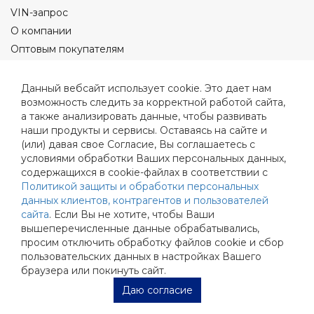
VIN-запрос
О компании
Оптовым покупателям
Оплата и доставка
Полезные статьи
Данный вебсайт использует cookie. Это дает нам
возможность следить за корректной работой сайта,
Контакты
а также анализировать данные, чтобы развивать
Видео
наши продукты и сервисы. Оставаясь на сайте и
Фото
(или) давая свое Согласие, Вы соглашаетесь с
Реквизиты
условиями обработки Ваших персональных данных,
содержащихся в cookie-файлах в соответствии с
Политика конфиденциальности
Политикой защиты и обработки персональных
Политика Общества с ограниченной ответственностью
данных клиентов, контрагентов и пользователей
Согласие на обработку персональных данных
сайта
. Если Вы не хотите, чтобы Ваши
вышеперечисленные данные обрабатывались,
просим отключить обработку файлов cookie и сбор
пользовательских данных в настройках Вашего
Подпишись на нас!
браузера или покинуть сайт.
Даю согласие