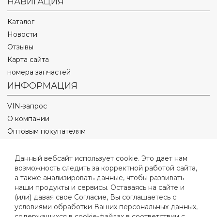
НАВИГАЦИЯ
Каталог
Новости
Отзывы
Карта сайта
номера запчастей
ИНФОРМАЦИЯ
VIN-запрос
О компании
Оптовым покупателям
Оплата и доставка
Полезные статьи
Данный вебсайт использует cookie. Это дает нам
возможность следить за корректной работой сайта,
Контакты
а также анализировать данные, чтобы развивать
Видео
наши продукты и сервисы. Оставаясь на сайте и
Фото
(или) давая свое Согласие, Вы соглашаетесь с
Реквизиты
условиями обработки Ваших персональных данных,
содержащихся в cookie-файлах в соответствии с