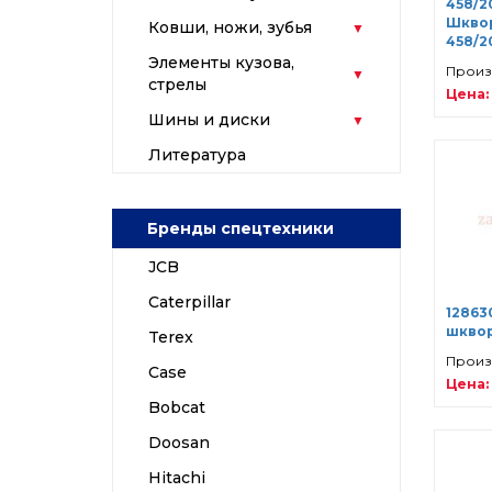
458/2
Шквор
Ковши, ножи, зубья
458/2
Элементы кузова,
Произ
стрелы
Цена:
Шины и диски
Литература
Бренды спецтехники
JCB
Caterpillar
12863
шкво
Terex
Произ
Case
Цена:
Bobcat
Doosan
Hitachi