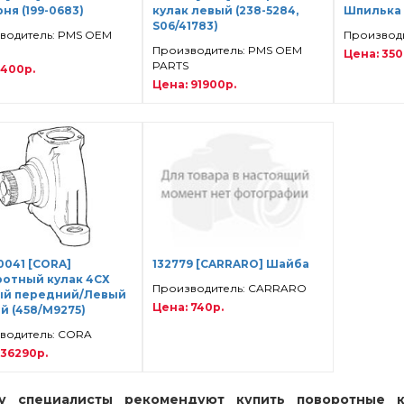
ня (199-0683)
кулак левый (238-5284,
Шпилька
S06/41783)
водитель: PMS OEM
Производит
Производитель: PMS OEM
Цена: 350
PARTS
 400р.
Цена: 91900р.
0041 [CORA]
132779 [CARRARO] Шайба
отный кулак 4СХ
Производитель: CARRARO
ый передний/Левый
Цена: 740р.
й (458/M9275)
водитель: CORA
 36290р.
у специалисты рекомендуют купить поворотные к