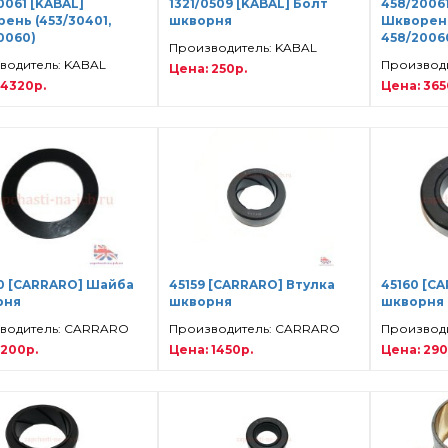
0061 [KABAL]
1321/0509 [KABAL] Болт
458/2006
ень (453/30401,
шкворня
Шкворень
0060)
458/2006
Производитель: KABAL
водитель: KABAL
Производ
Цена: 250р.
 4320р.
Цена: 365
0 [CARRARO] Шайба
45159 [CARRARO] Втулка
45160 [C
рня
шкворня
шкворня
водитель: CARRARO
Производитель: CARRARO
Производ
 200р.
Цена: 1450р.
Цена: 290