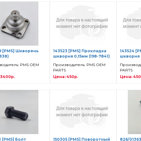
9 [PMS] Шкворень
143523 [PMS] Прокладка
143524 [
838)
шкворня 0,15мм (198-7841)
шкворня 
водитель: PMS OEM
Производитель: PMS OEM
Производ
PARTS
PARTS
 3400р.
Цена: 450р.
Цена: 450
3 [PMS] Болт
150305 [PMS] Поворотный
826/01363