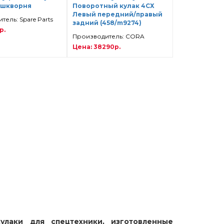
 шкворня
Поворотный кулак 4СХ
Левый передний/правый
ель: Spare Parts
задний (458/m9274)
р.
Производитель: CORA
Цена: 38290р.
улаки для спецтехники, изготовленные