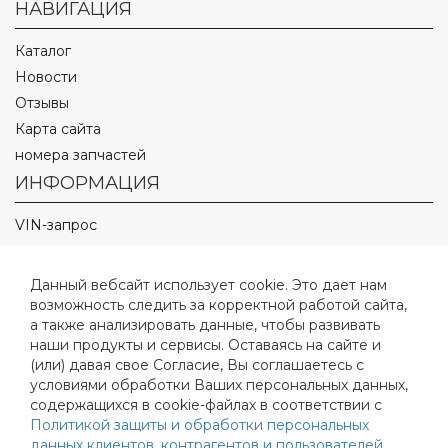
НАВИГАЦИЯ
Каталог
Новости
Отзывы
Карта сайта
номера запчастей
ИНФОРМАЦИЯ
VIN-запрос
О компании
Оптовым покупателям
Данный вебсайт использует cookie. Это дает нам
Оплата и доставка
возможность следить за корректной работой сайта,
а также анализировать данные, чтобы развивать
Полезные статьи
наши продукты и сервисы. Оставаясь на сайте и
Контакты
(или) давая свое Согласие, Вы соглашаетесь с
Видео
условиями обработки Ваших персональных данных,
содержащихся в cookie-файлах в соответствии с
Фото
Политикой защиты и обработки персональных
Реквизиты
данных клиентов, контрагентов и пользователей