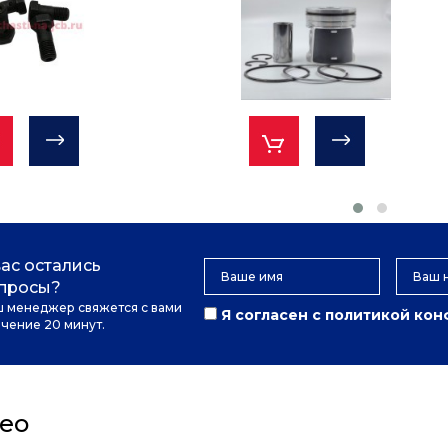
вас остались
просы?
 менеджер свяжется с вами
Я согласен с
политикой ко
ечение 20 минут.
ео