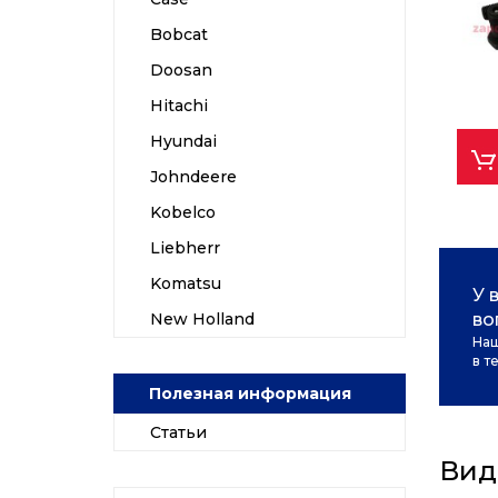
Bobcat
Doosan
Hitachi
Hyundai
Johndeere
Kobelco
Liebherr
Komatsu
У 
во
New Holland
Наш
в т
Полезная информация
Статьи
Вид