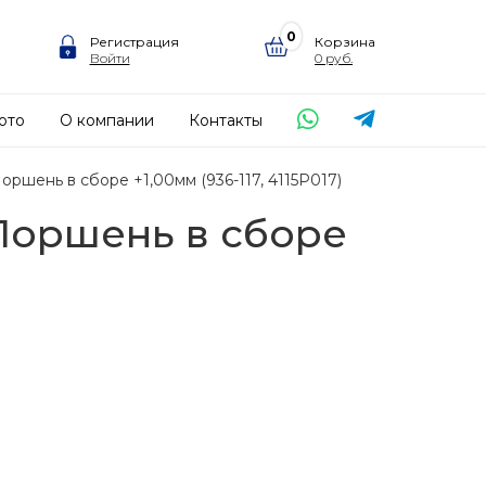
0
Регистрация
Корзина
Войти
0
ото
О компании
Контакты
ршень в сборе +1,00мм (936-117, 4115P017)
 Поршень в сборе