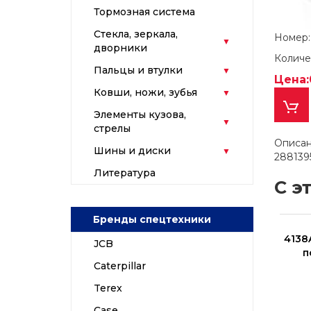
Тормозная система
Стекла, зеркала,
Номер
дворники
Количе
Пальцы и втулки
Цена:
Ковши, ножи, зубья
Элементы кузова,
стрелы
Описан
Шины и диски
288139
Литература
С э
Бренды спецтехники
абор колец
320/09239 [Spare Parts] Поршень с
4138
JCB
 02/200859)
кольцами +1мм
п
Caterpillar
Terex
Case