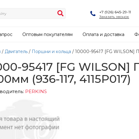
+7 (926) 645-29-11
Заказать звонок
апрос
Оптовым покупателям
Оплата и доставка
Ф
я
/
Двигатель
/
Поршни и кольца
/ 10000-95417 [FG WILSON] По
000-95417 [FG WILSON]
00мм (936-117, 4115P017)
водитель:
PERKINS