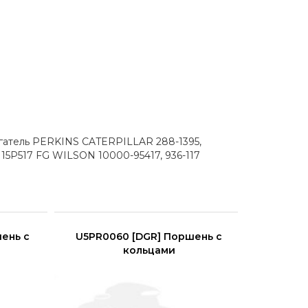
игатель PERKINS CATERPILLAR 288-1395,
5P517 FG WILSON 10000-95417, 936-117
ень с
U5PR0060 [DGR] Поршень с
4181A033 
кольцами
(13