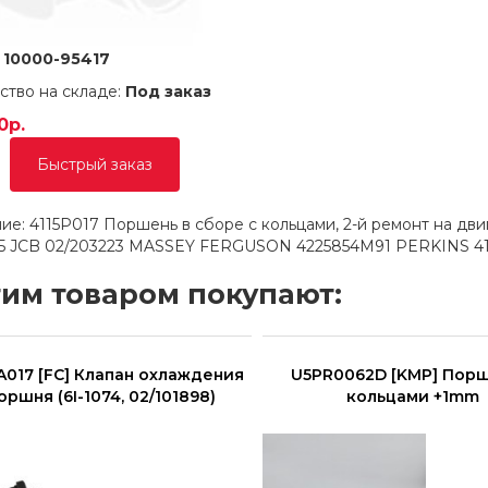
:
10000-95417
ство на складе:
Под заказ
0р.
Быстрый заказ
ие: 4115P017 Поршень в сборе с кольцами, 2-й ремонт на дв
5 JCB 02/203223 MASSEY FERGUSON 4225854M91 PERKINS 411
тим товаром покупают:
A017 [FC] Клапан охлаждения
U5PR0062D [KMP] Порш
оршня (6I-1074, 02/101898)
кольцами +1mm