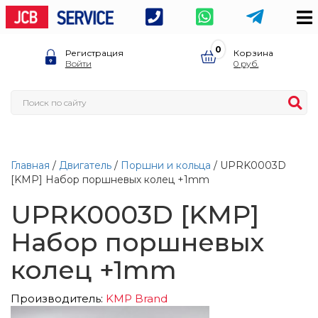
0
Регистрация
Корзина
Войти
0
Главная
/
Двигатель
/
Поршни и кольца
/ UPRK0003D
[KMP] Набор поршневых колец +1mm
UPRK0003D [KMP]
Набор поршневых
колец +1mm
Производитель:
KMP Brand