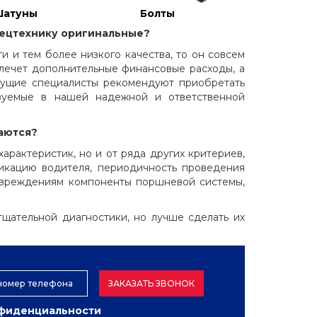
Шатуны
Болты
пецтехнику оригинальные?
и и тем более низкого качества, то он совсем
влечет дополнительные финансовые расходы, а
едущие специалисты рекомендуют приобретать
изуемые в нашей надежной и ответственной
аются?
арактеристик, но и от ряда других критериев,
фикацию водителя, периодичность проведения
овреждениям компоненты поршневой системы,
тщательной диагностики, но лучше сделать их
ЗАКАЗАТЬ ЗВОНОК
нфиденциальности