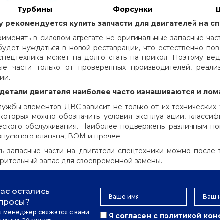
Турбины
Форсунки
 рекомендуется купить запчасти для двигателей на с
рименять в силовом агрегате не оригинальные запасные част
будет нуждаться в новой реставрации, что естественно по
спецтехника может на долго стать на прикол. Поэтому в
ые части только от проверенных производителей, реал
ии.
 детали двигателя наиболее часто изнашиваются и лом
лужбы элементов ДВС зависит не только от их технических х
которых можно обозначить условия эксплуатации, класси
еского обслуживания. Наиболее подвержены различным п
впускного клапана, ВОМ и прочее.
ть запасные части на двигатели спецтехники можно после 
рительный запас для своевременной замены.
вас остались
просы?
 менеджер свяжется с вами
Я согласен с
политикой ко