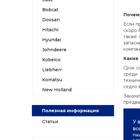
Bobcat
Почему
Doosan
Если п
Hitachi
скоро 
также 
Hyundai
запасн
компан
Johndeere
Какие
Kobelco
Срок с
Liebherr
среди 
Komatsu
технич
седло 
New Holland
Заказа
предва
Полезная информация
Статьи
У 
во
Наш