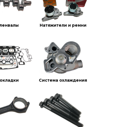
ленвалы
Натяжители и ремни
окладки
Система охлаждения